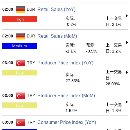
02:00
EUR
Retail Sales (YoY)
实际:
上一交易
High
-0.2%
日: 2.1%
02:00
EUR
Retail Sales (MoM)
实际:
预测:
上一交易
Medium
-1.1%
-0.5%
日: 1.2%
03:00
TRY
Producer Price Index (YoY)
上一交易
Low
实际:
日:
27.83%
28.09%
03:00
TRY
Producer Price Index (MoM)
实际:
上一交易
Low
1.52%
日: 1.8%
03:00
TRY
Consumer Price Index (YoY)