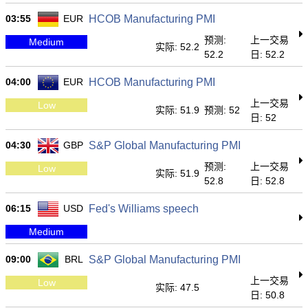
03:55
EUR
HCOB Manufacturing PMI
预测:
上一交易
Medium
实际: 52.2
52.2
日: 52.2
04:00
EUR
HCOB Manufacturing PMI
上一交易
Low
实际: 51.9
预测: 52
日: 52
04:30
GBP
S&P Global Manufacturing PMI
预测:
上一交易
Low
实际: 51.9
52.8
日: 52.8
06:15
USD
Fed's Williams speech
Medium
09:00
BRL
S&P Global Manufacturing PMI
上一交易
Low
实际: 47.5
日: 50.8