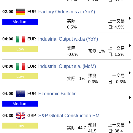
02:00
EUR
Factory Orders n.s.a. (YoY)
实际:
上一交易
Medium
6.5%
日: 4.5%
04:00
EUR
Industrial Output w.d.a (YoY)
实际:
上一交易
Low
预测: 1%
-0.6%
日: 1.2%
04:00
EUR
Industrial Output s.a. (MoM)
预测:
上一交易
Low
实际: -1%
0.3%
日: -0.3%
04:00
EUR
Economic Bulletin
Medium
04:30
GBP
S&P Global Construction PMI
预测:
上一交易
Low
实际: 44.7
41.5
日: 38.4