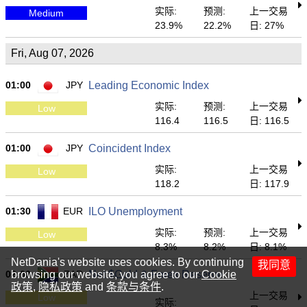
实际:
预测:
上一交易
Medium
23.9%
22.2%
日: 27%
Fri, Aug 07, 2026
01:00
JPY
Leading Economic Index
实际:
预测:
上一交易
Low
116.4
116.5
日: 116.5
01:00
JPY
Coincident Index
实际:
上一交易
Low
118.2
日: 117.9
01:30
EUR
ILO Unemployment
实际:
预测:
上一交易
Low
8.3%
8.2%
日: 8.1%
NetDania's website uses cookies. By continuing
我同意
02:00
browsing our website, you agree to our
ZAR
Net $Gold & Forex Reserve
Cookie
政策
,
隐私政策
and
条款与条件
.
上一交易
Low
实际: