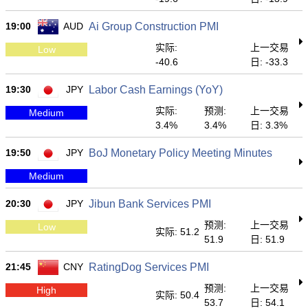
19:00
AUD
Ai Group Construction PMI
实际:
上一交易
Low
-40.6
日: -33.3
19:30
JPY
Labor Cash Earnings (YoY)
实际:
预测:
上一交易
Medium
3.4%
3.4%
日: 3.3%
19:50
JPY
BoJ Monetary Policy Meeting Minutes
Medium
20:30
JPY
Jibun Bank Services PMI
预测:
上一交易
Low
实际: 51.2
51.9
日: 51.9
21:45
CNY
RatingDog Services PMI
预测:
上一交易
High
实际: 50.4
53.7
日: 54.1