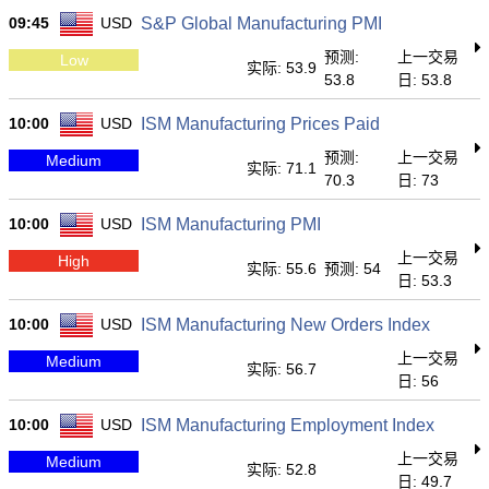
09:45
USD
S&P Global Manufacturing PMI
预测:
上一交易
Low
实际: 53.9
53.8
日: 53.8
10:00
USD
ISM Manufacturing Prices Paid
预测:
上一交易
Medium
实际: 71.1
70.3
日: 73
10:00
USD
ISM Manufacturing PMI
上一交易
High
实际: 55.6
预测: 54
日: 53.3
10:00
USD
ISM Manufacturing New Orders Index
上一交易
Medium
实际: 56.7
日: 56
10:00
USD
ISM Manufacturing Employment Index
上一交易
Medium
实际: 52.8
日: 49.7