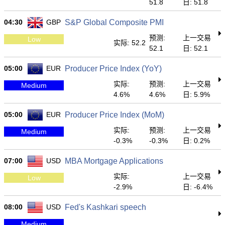
51.8
日: 51.8
04:30
GBP
S&P Global Composite PMI
预测:
上一交易
Low
实际: 52.2
52.1
日: 52.1
05:00
EUR
Producer Price Index (YoY)
实际:
预测:
上一交易
Medium
4.6%
4.6%
日: 5.9%
05:00
EUR
Producer Price Index (MoM)
实际:
预测:
上一交易
Medium
-0.3%
-0.3%
日: 0.2%
07:00
USD
MBA Mortgage Applications
实际:
上一交易
Low
-2.9%
日: -6.4%
08:00
USD
Fed's Kashkari speech
Medium