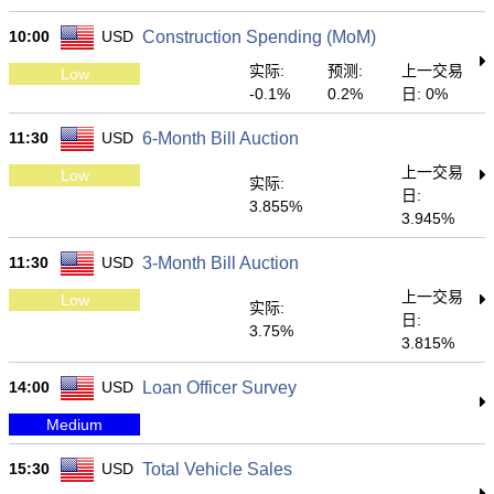
10:00
USD
Construction Spending (MoM)
实际:
预测:
上一交易
Low
-0.1%
0.2%
日: 0%
11:30
USD
6-Month Bill Auction
上一交易
Low
实际:
日:
3.855%
3.945%
11:30
USD
3-Month Bill Auction
上一交易
Low
实际:
日:
3.75%
3.815%
14:00
USD
Loan Officer Survey
Medium
15:30
USD
Total Vehicle Sales