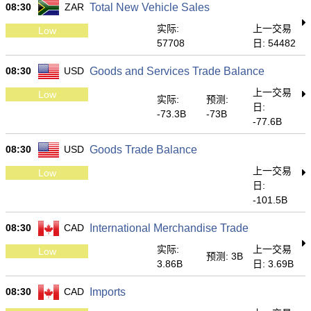
08:30
ZAR
Total New Vehicle Sales
实际:
上一交易
Low
57708
日: 54482
08:30
USD
Goods and Services Trade Balance
上一交易
Low
实际:
预测:
日:
-73.3B
-73B
-77.6B
08:30
USD
Goods Trade Balance
上一交易
Low
日:
-101.5B
08:30
CAD
International Merchandise Trade
实际:
上一交易
Low
预测: 3B
3.86B
日: 3.69B
08:30
CAD
Imports