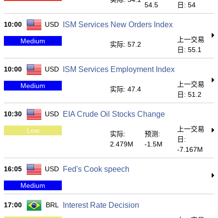
54.5
日: 54
10:00
USD
ISM Services New Orders Index
上一交易
Medium
实际: 57.2
日: 55.1
10:00
USD
ISM Services Employment Index
上一交易
Medium
实际: 47.4
日: 51.2
10:30
USD
EIA Crude Oil Stocks Change
上一交易
Low
实际:
预测:
日:
2.479M
-1.5M
-7.167M
16:05
USD
Fed's Cook speech
Medium
17:00
BRL
Interest Rate Decision